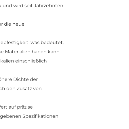
u und wird seit Jahrzehnten
r die neue
ebfestigkeit, was bedeutet,
he Materialien haben kann.
alien einschließlich
höhere Dichte der
rch den Zusatz von
rt auf präzise
egebenen Spezifikationen