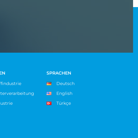
EN
SPRACHEN
findustrie
Deutsch
terverarbeitung
English
ustrie
Türkçe