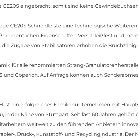
die CE20S eingebracht, somit sind keine Gewindebuchsen
ue CE20S Schneidleiste eine technologische Weiterent
erordentlichen Eigenschaften Verschleißfest und extre
die Zugabe von Stabilisatoren erhöhen die Bruchzähigke
amik für alle renommierten Strang-Granulatorenherstell
PS und Coperion. Auf Anfrage können auch Sonderabmes
ist ein erfolgreiches Familienunternehmen mit Haupts
, in der Nähe von Stuttgart. Seit fast 60 Jahren gehör
Mitarbeitern weltweit zu den führenden Anbietern inno
apier-, Druck-, Kunststoff- und Recyclingindustrie. De