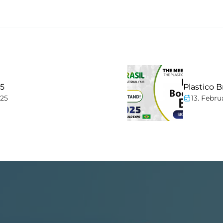
25
Plastico Br
025
13. Febru